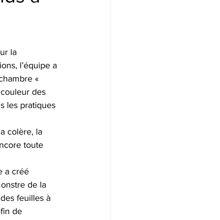
r la 
ns, l’équipe a 
 chambre « 
a couleur des 
s les pratiques 
 colère, la 
encore toute 
 a créé 
onstre de la 
des feuilles à 
fin de 